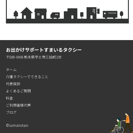
お出かけサポートすまいるタクシー
〒869-0406 熊本県宇土市三拾町109
ホーム
介護タクシーでできること
代表挨拶
よくあるご質問
料金
ご利用者様の声
ブログ
©︎sumairutaxi