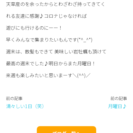
天草産のを余ったからとわざわざ持ってきてく
れる友達に感謝♪コロナじゃなければ
遊びにも行けるのにーー！
早くみんなで集まりたいもんです(*^_^*)
週末は、散髪もできて 美味しい岩牡蠣も頂けて
最高の週末でした♪明日からまた月曜日！
来週も楽しみたいと思いまーす＼(^^)／
前の記事
前の記事
清々しい1日（笑）
月曜日♪