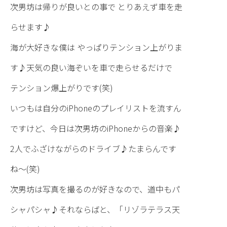
次男坊は帰りが良いとの事で とりあえず車を走
らせます♪
海が大好きな僕は やっぱりテンション上がりま
す♪天気の良い海ぞいを車で走らせるだけで
テンション爆上がりです(笑)
いつもは自分のiPhoneのプレイリストを流すん
ですけど、今日は次男坊のiPhoneからの音楽♪
2人でふざけながらのドライブ♪たまらんです
ね〜(笑)
次男坊は写真を撮るのが好きなので、道中もパ
シャパシャ♪それならばと、「リゾラテラス天